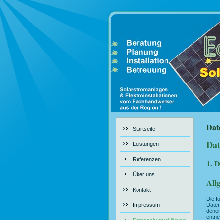
Dat
Startseite
Dat
Leistungen
Referenzen
1. D
Über uns
All
Kontakt
Die f
Impressum
Daten
denen
entne