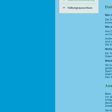
Datenschutzerklärung
Dat
Haftungsausschluss
Wer i
(Disclaimer)
Die D
könne
Wie e
Ihre 
um Da
Ander
sind 
Die E
Wofür
Ein T
Daten
Welch
Sie h
gespe
Sperr
Daten
Des W
Ana
Beim 
vor a
erfol
diese
Detai
Sie k