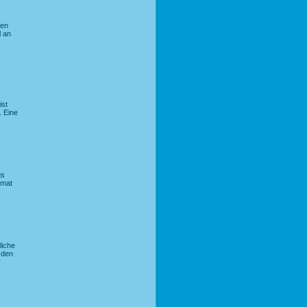
nen
l an
ist
. Eine
gs
rmat
liche
 den
r