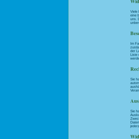
Wid
Viele
eine b
uns. 
unber
Bes
Im Fa
zustä
der L
Liste
werd
Rec
Sie h
autom
aushä
Veran
Aus
Sie h
Ausku
Zweck
Daten
jeder
Wid