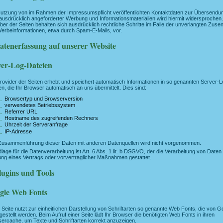
utzung von im Rahmen der Impressumspflicht veröffentlichten Kontaktdaten zur Übersendu
 ausdrücklich angeforderter Werbung und Informationsmaterialien wird hiermit widersprochen.
iber der Seiten behalten sich ausdrücklich rechtliche Schritte im Falle der unverlangten Zus
erbeinformationen, etwa durch Spam-E-Mails, vor.
Datenerfassung auf unserer Website
ver-Log-Dateien
rovider der Seiten erhebt und speichert automatisch Informationen in so genannten Server-L
en, die Ihr Browser automatisch an uns übermittelt. Dies sind:
Browsertyp und Browserversion
verwendetes Betriebssystem
Referrer URL
Hostname des zugreifenden Rechners
Uhrzeit der Serveranfrage
IP-Adresse
Zusammenführung dieser Daten mit anderen Datenquellen wird nicht vorgenommen.
lage für die Datenverarbeitung ist Art. 6 Abs. 1 lit. b DSGVO, der die Verarbeitung von Daten
lung eines Vertrags oder vorvertraglicher Maßnahmen gestattet.
lugins und Tools
gle Web Fonts
 Seite nutzt zur einheitlichen Darstellung von Schriftarten so genannte Web Fonts, die von G
tgestellt werden. Beim Aufruf einer Seite lädt Ihr Browser die benötigten Web Fonts in ihren
ercache, um Texte und Schriftarten korrekt anzuzeigen.