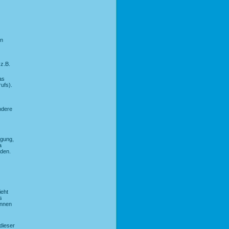
en
 z.B.
as
ufs).
ndere
igung,
a
nden.
ieht
s
önnen
dieser