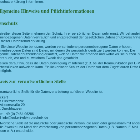
schutzerklärung informieren.
Allgemeine Hinweise und Pflichtinformationen
enschutz
etreiber dieser Seiten nehmen den Schutz Ihrer persönlichen Daten sehr ernst. Wir behandel
nenbezogenen Daten vertraulich und entsprechend der gesetzlichen Datenschutzvorschrift
 dieser Datenschutzerklärung.
Sie diese Website benutzen, werden verschiedene personenbezogene Daten erhoben.
nenbezogene Daten sind Daten, mit denen Sie persönlich identifiziert werden können. Die
egende Datenschutzerklärung erläutert, welche Daten wir erheben und wofür wir sie nutzen. S
tert auch, wie und zu welchem Zweck das geschieht.
eisen darauf hin, dass die Datenübertragung im Internet (z.B. bei der Kommunikation per E-M
rheitslücken aufweisen kann. Ein lückenloser Schutz der Daten vor dem Zugriff durch Dritte i
 möglich.
eis zur verantwortlichen Stelle
erantwortliche Stelle für die Datenverarbeitung auf dieser Website ist:
ckert
t Elektrotechnik
wiesenstraße 20
1 Durchhausen
on: +49 (0) 7464 96286
l: info@eckert-elektrotechnik.de
twortliche Stelle ist die natürliche oder juristische Person, die allein oder gemeinsam mit ande
die Zwecke und Mittel der Verarbeitung von personenbezogenen Daten (z.B. Namen, E-Mail-
sen o. Ä.) entscheidet.