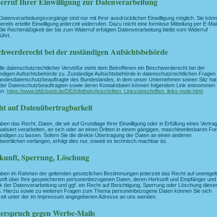
erruf Ihrer Einwilligung zur Datenverarbeitung
 Datenverarbeitungsvorgänge sind nur mit Ihrer ausdrücklichen Einwilligung möglich. Sie kön
ereits erteilte Einwilligung jederzeit widerrufen. Dazu reicht eine formlose Mitteilung per E-Mai
Die Rechtmäßigkeit der bis zum Widerruf erfolgten Datenverarbeitung bleibt vom Widerruf
ührt.
chwerderecht bei der zuständigen Aufsichtsbehörde
lle datenschutzrechtlicher Verstöße steht dem Betroffenen ein Beschwerderecht bei der
ndigen Aufsichtsbehörde zu. Zuständige Aufsichtsbehörde in datenschutzrechtlichen Fragen 
andesdatenschutzbeauftragte des Bundeslandes, in dem unser Unternehmen seinen Sitz hat
 der Datenschutzbeauftragten sowie deren Kontaktdaten können folgendem Link entnommen
en:
https://www.bfdi.bund.de/DE/Infothek/Anschriften_Links/anschriften_links-node.html
.
ht auf Datenübertragbarkeit
aben das Recht, Daten, die wir auf Grundlage Ihrer Einwilligung oder in Erfüllung eines Vertra
atisiert verarbeiten, an sich oder an einen Dritten in einem gängigen, maschinenlesbaren Fo
ndigen zu lassen. Sofern Sie die direkte Übertragung der Daten an einen anderen
twortlichen verlangen, erfolgt dies nur, soweit es technisch machbar ist.
kunft, Sperrung, Löschung
aben im Rahmen der geltenden gesetzlichen Bestimmungen jederzeit das Recht auf unentgelt
nft über Ihre gespeicherten personenbezogenen Daten, deren Herkunft und Empfänger und
 der Datenverarbeitung und ggf. ein Recht auf Berichtigung, Sperrung oder Löschung diese
. Hierzu sowie zu weiteren Fragen zum Thema personenbezogene Daten können Sie sich
zeit unter der im Impressum angegebenen Adresse an uns wenden.
erspruch gegen Werbe-Mails