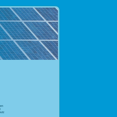
nen
t
hutz