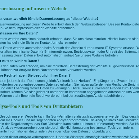
enerfassung auf unserer Website
st verantwortlich für die Datenerfassung auf dieser Website?
atenverarbeitung auf dieser Website erfolgt durch den Websitebetreiber. Dessen Kontaktdat
n Sie dem Impressum dieser Website entnehmen.
rfassen wir Ihre Daten?
Daten werden zum einen dadurch erhoben, dass Sie uns diese mitteilen. Hierbei kann es sich
ten handeln, die Sie in ein Kontaktformular eingeben.
e Daten werden automatisch beim Besuch der Website durch unsere IT-Systeme erfasst. D
vor allem technische Daten (z.B. Internetbrowser, Betriebssystem oder Uhrzeit des Seitenaufr
rfassung dieser Daten erfolgt automatisch, sobald Sie unsere Website betreten.
 nutzen wir Ihre Daten?
eil der Daten wird erhoben, um eine fehlerfreie Bereitstellung der Website zu gewährleisten. A
 können zur Analyse Ihres Nutzerverhaltens verwendet werden.
e Rechte haben Sie bezüglich Ihrer Daten?
aben jederzeit das Recht unentgeltlich Auskunft über Herkunft, Empfänger und Zweck Ihrer
icherten personenbezogenen Daten zu erhalten. Sie haben außerdem ein Recht, die Bericht
ung oder Löschung dieser Daten zu verlangen. Hierzu sowie zu weiteren Fragen zum Them
schutz können Sie sich jederzeit unter der im Impressum angegebenen Adresse an uns we
eiteren steht Ihnen ein Beschwerderecht bei der zuständigen Aufsichtsbehörde zu.
lyse-Tools und Tools von Drittanbietern
Besuch unserer Website kann Ihr Surf-Verhalten statistisch ausgewertet werden. Das gesch
llem mit Cookies und mit sogenannten Analyseprogrammen. Die Analyse Ihres Surf-Verhalten
gt in der Regel anonym; das Surf-Verhalten kann nicht zu Ihnen zurückverfolgt werden. Sie k
r Analyse widersprechen oder sie durch die Nichtbenutzung bestimmter Tools verhindern.
llierte Informationen dazu finden Sie in der folgenden Datenschutzerklärung.
önnen dieser Analyse widersprechen. Über die Widerspruchsmöglichkeiten werden wir Sie in 