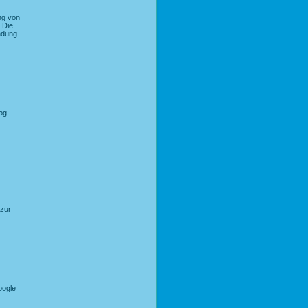
ng von
 Die
endung
og-
 zur
oogle