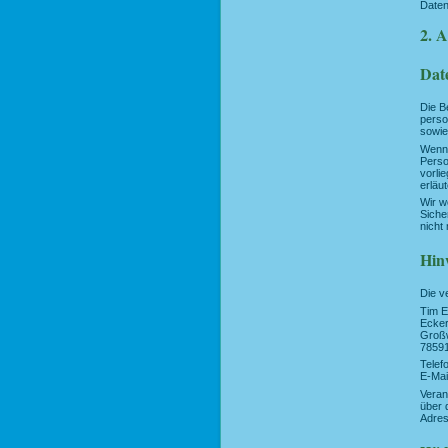
Daten
2. 
Dat
Die B
perso
sowie
Wenn 
Perso
vorli
erläu
Wir w
Siche
nicht
Hinw
Die v
Tim E
Ecker
Groß
7859
Telef
E-Mai
Veran
über 
Adres