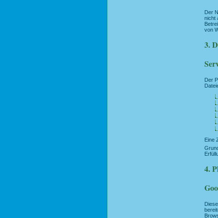
Der N
nicht
Betre
von W
3. 
Ser
Der P
Datei
Eine 
Grund
Erfül
4. P
Goo
Diese
berei
Brows